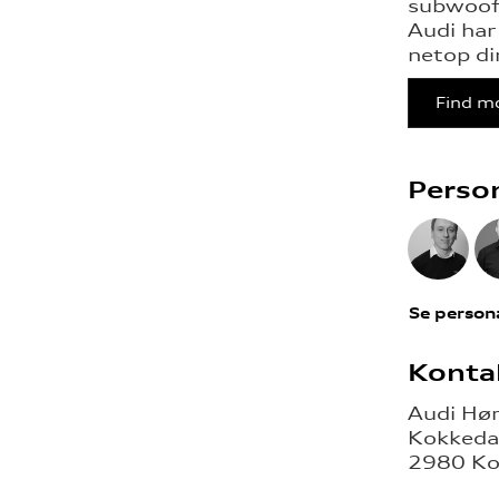
subwoofe
Audi har 
netop d
Find m
Perso
Se person
Konta
Audi Hø
Kokkedal
2980 Ko