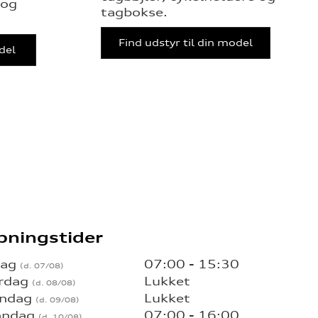
 og
tagbokse.
Find udstyr til din model
odel
bningstider
dag
07:00 - 15:30
rdag
Lukket
ndag
Lukket
ndag
07:00 - 16:00