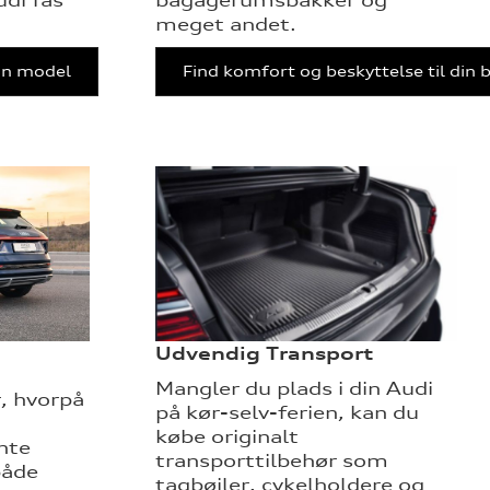
meget andet.
din model
Find komfort og beskyttelse til din b
Udvendig Transport
Mangler du plads i din Audi
, hvorpå
på kør-selv-ferien, kan du
købe originalt
nte
transporttilbehør som
både
tagbøjler, cykelholdere og