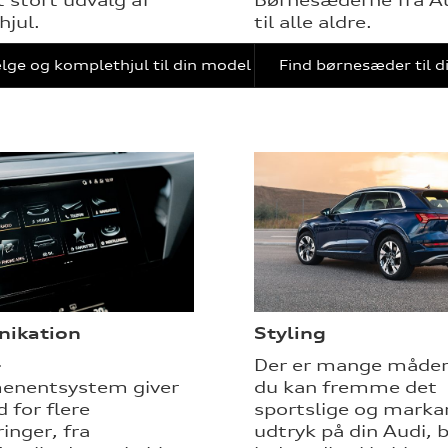
jul.
til alle aldre.
lge og komplethjul til din model
Find børnesæder til 
ikation
Styling
-
Der er mange måder
menentsystem giver
du kan fremme det
 for flere
sportslige og marka
inger, fra
udtryk på din Audi, 