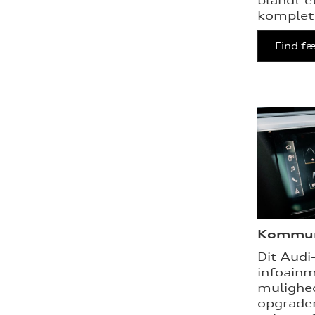
kompleth
Find fæ
Kommun
Dit Audi
infoain
mulighed
opgrader