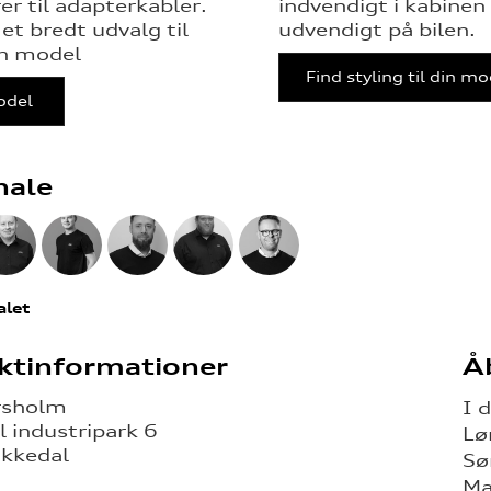
r til adapterkabler.
indvendigt i kabinen
et bredt udvalg til
udvendigt på bilen.
in model
Find styling til din m
odel
nale
alet
ktinformationer
Å
rsholm
I 
 industripark 6
Lø
kkedal
Sø
Ma