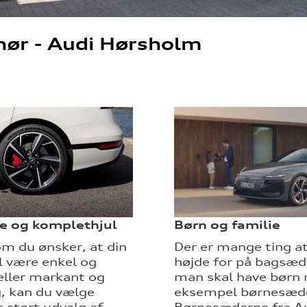
hør - Audi Hørsholm
e og komplethjul
Børn og familie
m du ønsker, at din
Der er mange ting a
l være enkel og
højde for på bagsæd
eller markant og
man skal have børn 
g, kan du vælge
eksempel børnesæd
t stort udvalg af
Børnesæderne fra Au