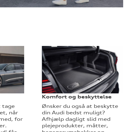
Komfort og beskyttelse
t tage
Ønsker du også at beskytte
et, når
din Audi bedst muligt?
med, for
Afhjælp dagligt slid med
er.
plejeprodukter, måtter,
di fås
bagagerumsbakker og