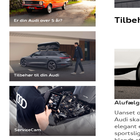
Tilbe
Alufælg
Uanset o
Audi ska
elegant 
sportsli
blandt e