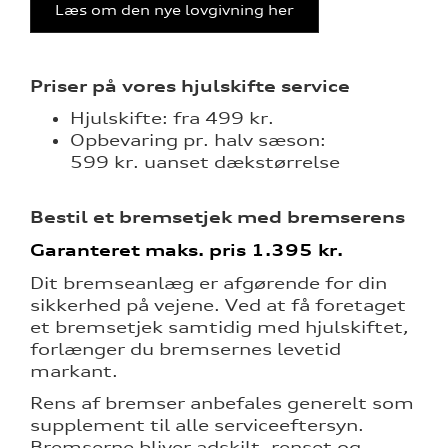
nementer til
Læs om den nye lovgivning her
eret
Priser på vores hjulskifte service
mstpakke
Hjulskifte: fra 499 kr.
Opbevaring pr. halv sæson:
599 kr. uanset dækstørrelse
ervice
Bestil et bremsetjek med bremserens
Garanteret maks. pris 1.395 kr.
Dit bremseanlæg er afgørende for din
test
sikkerhed på vejene. Ved at få foretaget
et bremsetjek samtidig med hjulskiftet,
l hjulskifte
forlænger du bremsernes levetid
markant.
Rens af bremser anbefales generelt som
supplement til alle serviceeftersyn.
Bremserne bliver adskilt, renset og