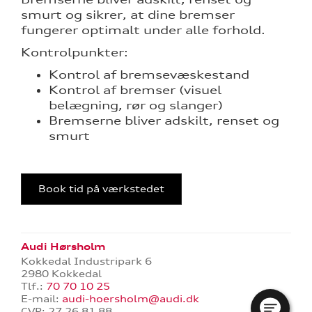
smurt og sikrer, at dine bremser
fungerer optimalt under alle forhold.
Kontrolpunkter:
Kontrol af bremsevæskestand
Kontrol af bremser (visuel
belægning, rør og slanger)
Bremserne bliver adskilt, renset og
smurt
re
Book tid på værkstedet
tik
Audi Hørsholm
Kokkedal Industripark 6
2980 Kokkedal
Tlf.:
70 70 10 25
E-mail:
audi-hoersholm@audi.dk
CVR: 27 26 81 88