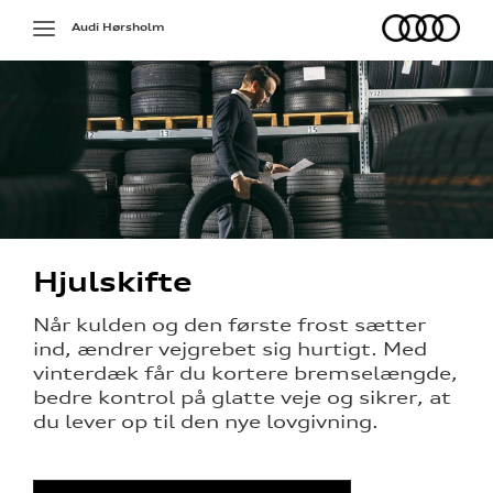
Audi
Toggle
Audi Hørsholm
navigation
Hjulskifte
på værkstedet
Når kulden og den første frost sætter
ind, ændrer vejgrebet sig hurtigt. Med
g services
vinterdæk får du kortere bremselængde,
bedre kontrol på glatte veje og sikrer, at
over 5 år?
du lever op til den nye lovgivning.
l elbiler