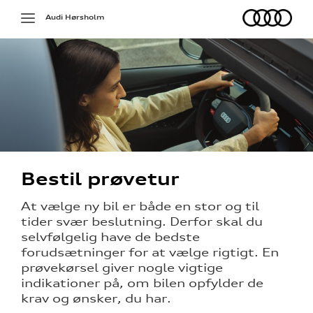
Audi
Toggle
Audi Hørsholm
navigation
ådgiver
tur
Bestil prøvetur
g
At vælge ny bil er både en stor og til
- og
tider svær beslutning. Derfor skal du
sing
selvfølgelig have de bedste
forudsætninger for at vælge rigtigt. En
prøvekørsel giver nogle vigtige
indikationer på, om bilen opfylder de
krav og ønsker, du har.