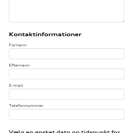
tik
Kontaktinformationer
Fornavn
Efternavn
E-mail
Telefonnummer
Vælg en ønsket dato og tidspunkt for