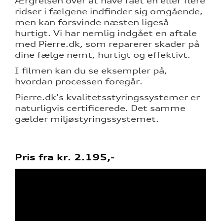
Ærgrelsen over at have fået en eller flere
ge service
ridser i fælgene indfinder sig omgående,
men kan forsvinde næsten ligeså
hurtigt. Vi har nemlig indgået en aftale
med Pierre.dk, som reparerer skader på
telse
dine fælge nemt, hurtigt og effektivt.
l forrudeskift
I filmen kan du se eksempler på,
hvordan processen foregår.
Pierre.dk's kvalitetsstyringssystemer er
naturligvis certificerede. Det samme
gælder miljøstyringssystemet.
rrens
Pris fra kr. 2.195,-
ce
over 5 år?
l elbiler