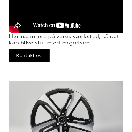
nementer til
eret
Hør nærmere på vores værksted, så det
mstpakke
kan blive slut med ærgrelsen.
Kontakt os
ervice
test
l hjulskifte