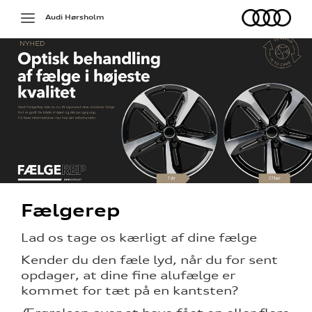
Audi
Toggle
Audi Hørsholm
navigation
på værkstedet
Fælgerep
g services
Lad os tage os kærligt af dine fælge
jælp
Kender du den fæle lyd, når du for sent
opdager, at dine fine alufælge er
ng
kommet for tæt på en kantsten?