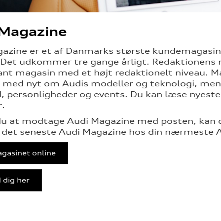
 Magazine
azine er et af Danmarks største kundemagasi
Det udkommer tre gange årligt. Redaktionens 
ant magasin med et højt redaktionelt niveau. Mag
med nyt om Audis modeller og teknologi, men o
 personligheder og events. Du kan læse nyeste o
.
u at modtage Audi Magazine med posten, kan du
 det seneste Audi Magazine hos din nærmeste Au
gasinet online
 dig her