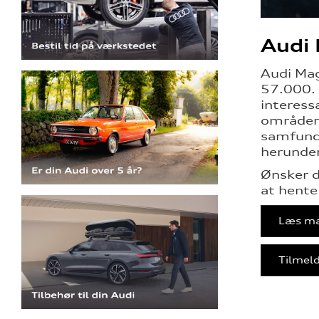
Audi
Audi Mag
57.000. 
interess
områder 
samfund,
herunder
Ønsker d
at hente
Læs ma
Tilmeld