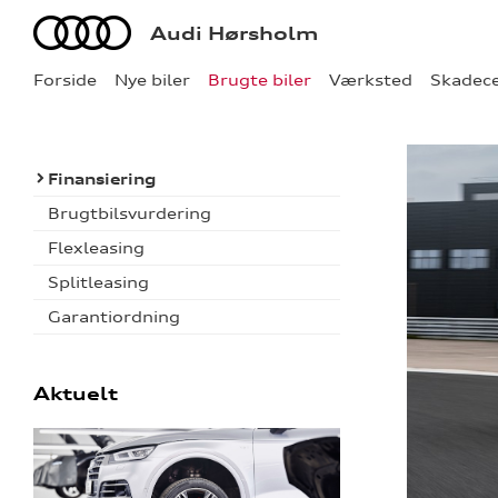
Audi
Audi Hørsholm
Forside
Nye biler
Brugte biler
Værksted
Skadec
Finansiering
Brugtbilsvurdering
Flexleasing
Splitleasing
Garantiordning
Aktuelt