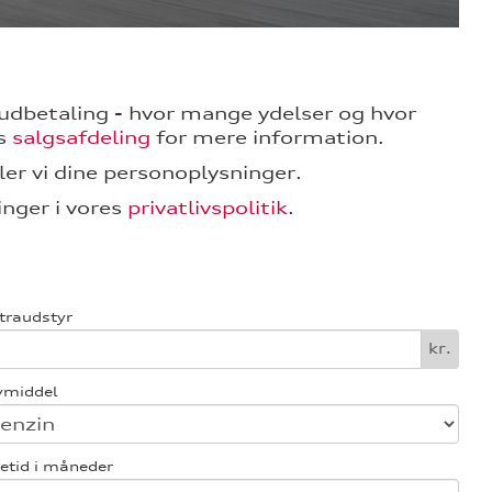
 i udbetaling - hvor mange ydelser og hvor
es
salgsafdeling
for mere information.
er vi dine personoplysninger.
nger i vores
privatlivspolitik
.
traudstyr
kr.
vmiddel
etid i måneder