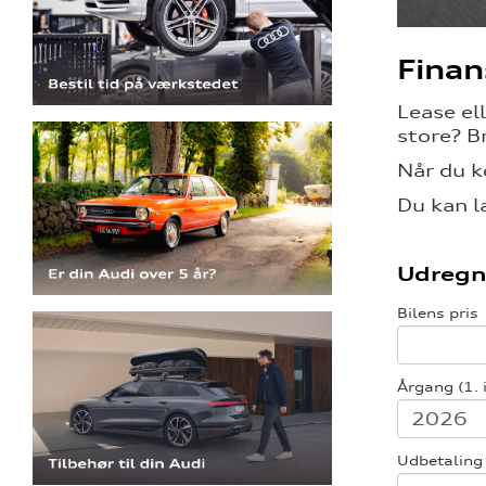
Finan
Lease el
store? B
Når du k
Du kan l
Udregn
Bilens pris
Årgang (1. 
Udbetaling